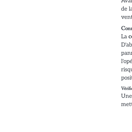
Avan
de l
vent
Conn
La
c
D'ab
pann
l'op
risq
posi
Vérifi
Une 
mett