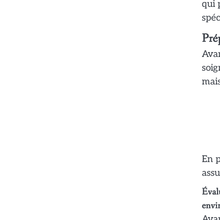
qui 
spéc
Prép
Avan
soig
mais
En p
assu
Évalu
envi
Avan