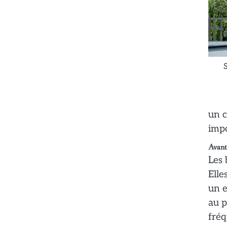
un c
impo
Avanta
Les 
Elle
un e
au p
fréq