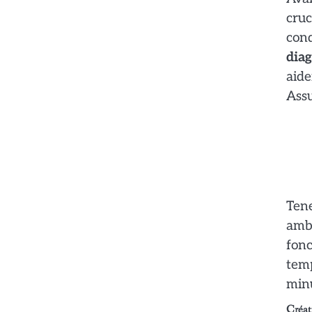
cruc
con
diag
aide
Assu
Ten
ambi
fon
temp
minu
Créati