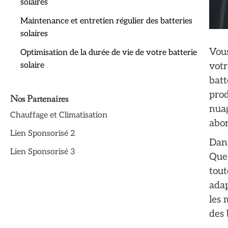
solaires
Maintenance et entretien régulier des batteries
solaires
Vous
Optimisation de la durée de vie de votre batterie
votr
solaire
batt
prod
Nos Partenaires
nuag
Chauffage et Climatisation
abor
Lien Sponsorisé 2
Dans
Lien Sponsorisé 3
Que 
tout
adap
les 
des 