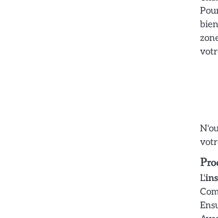
Pour
bien
zone
votr
N'ou
votr
Proc
L'
ins
Comm
Ensu