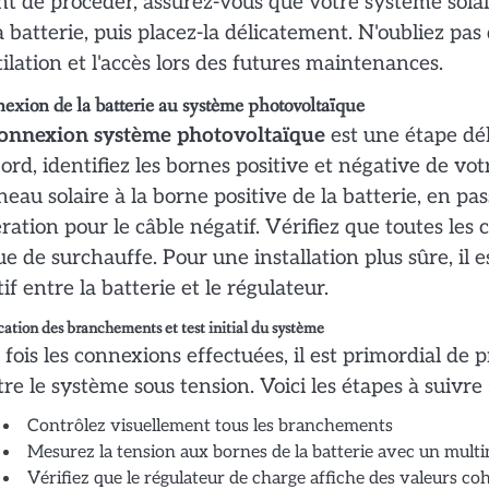
t de procéder, assurez-vous que votre système solair
a batterie, puis placez-la délicatement. N'oubliez pas
ilation et l'accès lors des futures maintenances.
exion de la batterie au système photovoltaïque
onnexion système photovoltaïque
est une étape dél
ord, identifiez les bornes positive et négative de votre
eau solaire à la borne positive de la batterie, en pa
ération pour le câble négatif. Vérifiez que toutes les
ue de surchauffe. Pour une installation plus sûre, il 
tif entre la batterie et le régulateur.
cation des branchements et test initial du système
fois les connexions effectuées, il est primordial de
re le système sous tension. Voici les étapes à suivre 
Contrôlez visuellement tous les branchements
Mesurez la tension aux bornes de la batterie avec un mult
Vérifiez que le régulateur de charge affiche des valeurs co