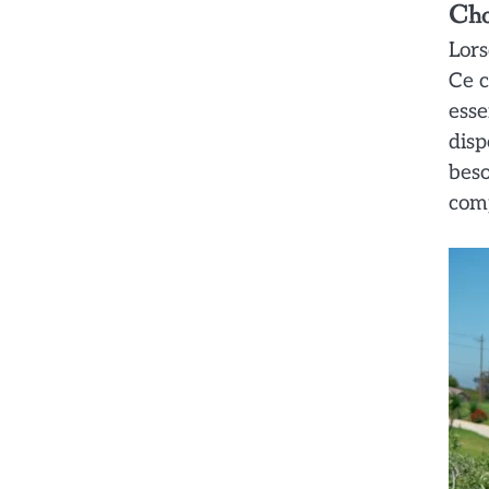
Choi
Lors
Ce c
esse
disp
beso
comp