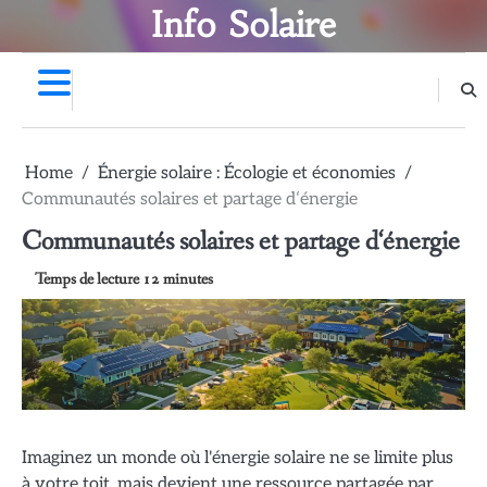
Skip
Info Solaire
to
content
Home
Énergie solaire : Écologie et économies
Communautés solaires et partage d‘énergie
Communautés solaires et partage d‘énergie
Imaginez un monde où l'énergie solaire ne se limite plus
à votre toit, mais devient une ressource partagée par